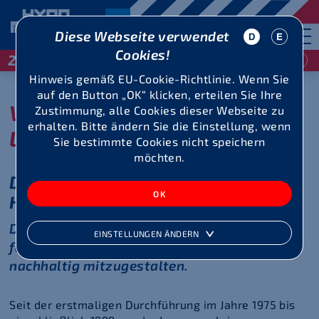
Diese Webseite verwendet
Cookies!
29 / 30 Mai 2027
Hinweis gemäß EU-Cookie-Richtlinie. Wenn Sie
auf den Button „OK“ klicken, erteilen Sie Ihre
Verein zur Förderung der
Zustimmung, alle Cookies dieser Webseite zu
erhalten. Bitte ändern Sie die Einstellung, wenn
Leichtathletik (VFL)
Sie bestimmte Cookies nicht speichern
möchten.
Der Veranstalterverein des
Hypomeetings
Das Ziel: den Leichtathletik Nachwuchs zu
EINSTELLUNGEN ÄNDERN
fördern und die Zukunft der Leichtathletik
nachhaltig mitzugestalten.
Seit der erstmaligen Durchführung im Jahre 1975 bis