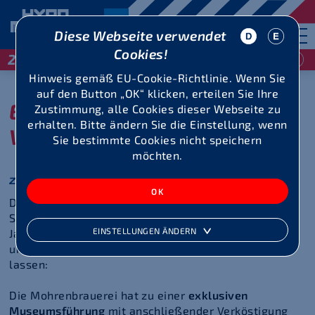
Diese Webseite verwendet
Cookies!
29 / 30 Mai 2027
Hinweis gemäß EU-Cookie-Richtlinie. Wenn Sie
auf den Button „OK“ klicken, erteilen Sie Ihre
Einladung für unsere
Zustimmung, alle Cookies dieser Webseite zu
erhalten. Bitte ändern Sie die Einstellung, wenn
Volunteers
Sie bestimmte Cookies nicht speichern
möchten.
zum Geburtstag: eine Museumsführung
Die Mohrenbrauerei aus Dornbirn ist seit erster
Stunde Partner des Hypomeeting Götzis. In diesem
EINSTELLUNGEN ÄNDERN
Jahr haben wir uns gemeinsam für den
Geburtstag
unserer Volunteers etwas besonderes einfallen
lassen:
Die Mohrenbrauerei hat zu einer
exklusiven
Museumsführung
mit anschließender Verköstigung