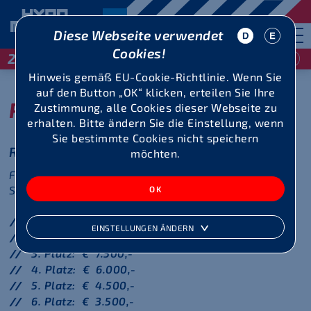
Diese Webseite verwendet
Cookies!
29 / 30 Mai 2027
Hinweis gemäß EU-Cookie-Richtlinie. Wenn Sie
auf den Button „OK“ klicken, erteilen Sie Ihre
Preisgeld 2026
Zustimmung, alle Cookies dieser Webseite zu
erhalten. Bitte ändern Sie die Einstellung, wenn
Sie bestimmte Cookies nicht speichern
Ranking
möchten.
Folgende Preisgelder werden für die
Siebenkämpferinnen und Zehnkämpfer ausbezahlt:
1. Platz: € 15.000,-
EINSTELLUNGEN ÄNDERN
2. Platz: € 11.000,-
3. Platz: € 7.500,-
4. Platz: € 6.000,-
5. Platz: € 4.500,-
6. Platz: € 3.500,-