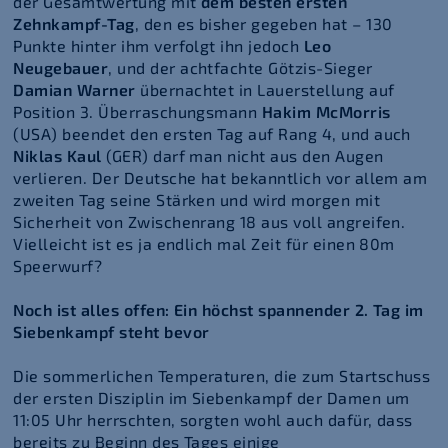
der Gesamtwertung mit
dem besten ersten
Zehnkampf-Tag
, den es bisher gegeben hat – 130
Punkte hinter ihm verfolgt ihn jedoch
Leo
Neugebauer
, und der achtfachte Götzis-Sieger
Damian Warner
übernachtet in Lauerstellung auf
Position 3. Überraschungsmann
Hakim McMorris
(USA) beendet den ersten Tag auf Rang 4, und auch
Niklas Kaul
(GER) darf man nicht aus den Augen
verlieren. Der Deutsche hat bekanntlich vor allem am
zweiten Tag seine Stärken und wird morgen mit
Sicherheit von Zwischenrang 18 aus voll angreifen.
Vielleicht ist es ja endlich mal Zeit für einen 80m
Speerwurf?
Noch ist alles offen: Ein höchst spannender 2. Tag im
Siebenkampf steht bevor
Die sommerlichen Temperaturen, die zum Startschuss
der ersten Disziplin im Siebenkampf der Damen um
11:05 Uhr herrschten, sorgten wohl auch dafür, dass
bereits zu Beginn des Tages einige