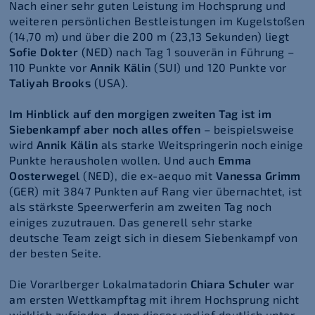
Nach einer sehr guten Leistung im Hochsprung und
weiteren persönlichen Bestleistungen im Kugelstoßen
(14,70 m) und über die 200 m (23,13 Sekunden) liegt
Sofie Dokter
(NED) nach Tag 1 souverän in Führung –
110 Punkte vor
Annik Kälin
(SUI) und 120 Punkte vor
Taliyah Brooks
(USA).
Im Hinblick auf den morgigen zweiten Tag ist im
Siebenkampf aber noch alles offen
– beispielsweise
wird
Annik Kälin
als starke Weitspringerin noch einige
Punkte herausholen wollen. Und auch
Emma
Oosterwegel
(NED), die ex-aequo mit
Vanessa Grimm
(GER) mit 3847 Punkten auf Rang vier übernachtet, ist
als stärkste Speerwerferin am zweiten Tag noch
einiges zuzutrauen. Das generell sehr starke
deutsche Team zeigt sich in diesem Siebenkampf von
der besten Seite.
Die Vorarlberger Lokalmatadorin
Chiara Schuler
war
am ersten Wettkampftag mit ihrem Hochsprung nicht
wirklich zufrieden, denn dieser verlief deutlich unter