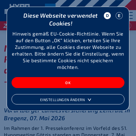
Diese Webseite verwendet
Cookies!
29 / 30 Mai 2027
Hinweis gemäß EU-Cookie-Richtlinie. Wenn Sie
auf den Button „OK“ klicken, erteilen Sie Ihre
Nachlese: 1.
Zustimmung, alle Cookies dieser Webseite zu
erhalten. Bitte ändern Sie die Einstellung, wenn
Pressekonferenz im Vorfeld
Sie bestimmte Cookies nicht speichern
möchten.
des 51. Hypomeeting Götzis
– 7. Mai 2026
EINSTELLUNGEN ÄNDERN
Vorarlberger Landesversicherung Zentrale in
Bregenz, 07. Mai 2026
Im Rahmen der 1. Pressekonferenz im Vorfeld des 51.
Hypomeeting Götzis standen am Donnerstag, 7. Mai